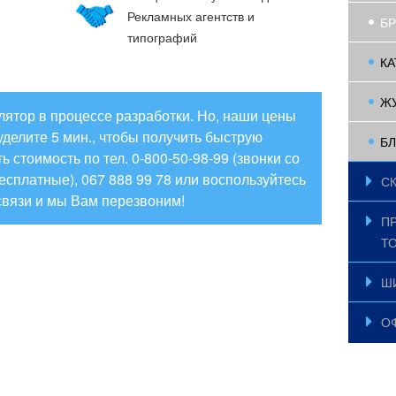
Рекламных агентств и
Б
типографий
КА
Ж
ятор в процессе разработки. Но, наши цены
уделите 5 мин., чтобы получить быструю
Б
 стоимость по тел. 0-800-50-98-99 (звонки со
есплатные), 067 888 99 78 или воспользуйтесь
С
связи и мы Вам перезвоним!
П
Т
Ш
О