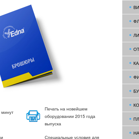
В
Ф
Л
О
К
Ф
Б
К
Печать на новейшем
0 минут
оборудовании 2015 года
П
выпуска
Н
ии
Специальные условия для