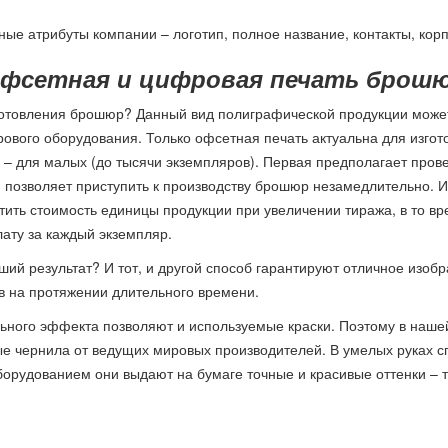
е атрибуты компании – логотип, полное название, контакты, кор
фсетная и цифровая печать брош
зготовления брошюр? Данный вид полиграфической продукции может
ового оборудования. Только офсетная печать актуальна для изгот
 – для малых (до тысячи экземпляров). Первая предполагает про
я позволяет приступить к производству брошюр незамедлительно. И
тить стоимость единицы продукции при увеличении тиража, в то в
ату за каждый экземпляр.
чший результат? И тот, и другой способ гарантируют отличное изоб
в на протяжении длительного времени.
льного эффекта позволяют и используемые краски. Поэтому в наш
ые чернила от ведущих мировых производителей. В умелых руках 
орудованием они выдают на бумаге точные и красивые оттенки – та