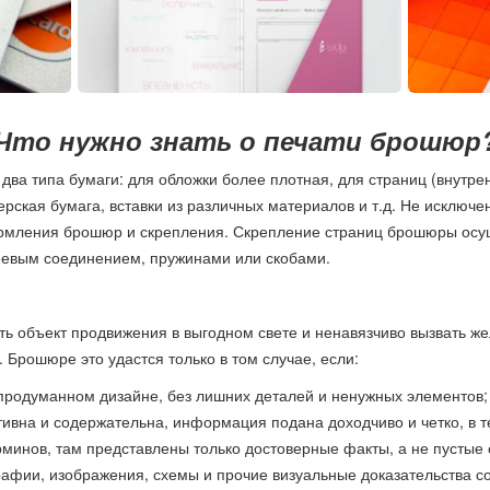
Что нужно знать о печати брошюр
два типа бумаги: для обложки более плотная, для страниц (внутрен
рская бумага, вставки из различных материалов и т.д. Не исключ
ормления брошюр и скрепления. Скрепление страниц брошюры осу
еевым соединением, пружинами или скобами.
ь объект продвижения в выгодном свете и ненавязчиво вызвать жел
.д. Брошюре это удастся только в том случае, если:
продуманном дизайне, без лишних деталей и ненужных элементов;
вна и содержательна, информация подана доходчиво и четко, в т
минов, там представлены только достоверные факты, а не пустые
рафии, изображения, схемы и прочие визуальные доказательства с