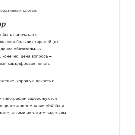
поративный слоган.
юр
 быть напечатан с
овления больших тиражей (от
ведение обязательных
, конечно, цена вопроса –
ремя как цифровая печать
ражение, хорошую яркость и
ей типографии задействуются
специалистов компании «Edna» и
кие, какими их хотите видеть вы