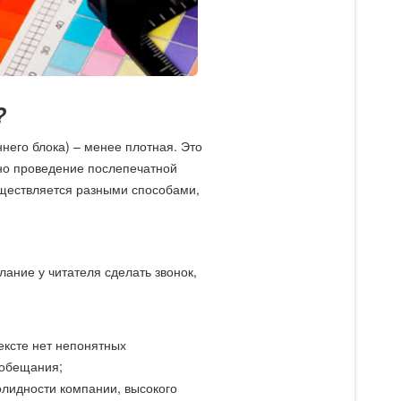
?
него блока) – менее плотная. Это
ено проведение послепечатной
ществляется разными способами,
ание у читателя сделать звонок,
ексте нет непонятных
 обещания;
олидности компании, высокого