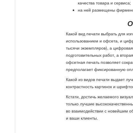
качества товара и сервиса;
на ней размещены фирменны
О
Какой вид печати выбрать для и
использованием и офсета, и цифр
тысячи экземпляров), а цифровая
подготовительных работ, а втора
офсетная печать позволяет сокра
предполагает фиксированную опл
Какой из видов печати выдает лу
контрастность картинок и шрифто
Кстати, достичь желаемого визуа
только лучшие высококачественн
во взаимодействии с новейшим об
и ваши клиенты.