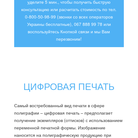
уделите 5 мин., чтобы получить быструю
консультацию или расчитать стоимость по тел.
0-800-50-98-99 (звонки со всех операторов
Украины бесплатные), 067 888 99 78 или
воспользуйтесь Кнопкой связи и мы Вам
перезвоним!
ЦИФРОВАЯ ПЕЧАТЬ
Самый востребованный вид печати в сфере
полиграфии – цифровая печать – предполагает
получение экземпляров (оттисков) с использованием
переменной печатной формы. Изображение
наносится на полиграфическую продукцию при