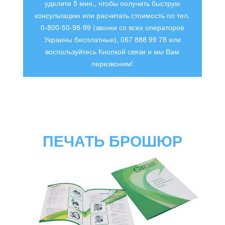
уделите 5 мин., чтобы получить быструю
консультацию или расчитать стоимость по тел.
0-800-50-98-99 (звонки со всех операторов
Украины бесплатные), 067 888 99 78 или
воспользуйтесь Кнопкой связи и мы Вам
перезвоним!
ПЕЧАТЬ БРОШЮР